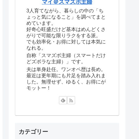
マイ＠スマズボ主婦
3人育てながら、暮らしの中の「ち
ょっと気になること」を調べてまと
めています。
好奇心旺盛だけど基本はめんどくさ
がりで可能な限りラクをする派。
でも効率化・お得に対しては本気に
なれる。
自称「スマズボ主婦（スマートだけ
どズボラな主婦）」です。
夫は単身赴任。ワンオペ歴は長め。
最近は更年期にも片足を踏み入れま
した。無理せず、ゆるく、お得にが
モットー！
カテゴリー