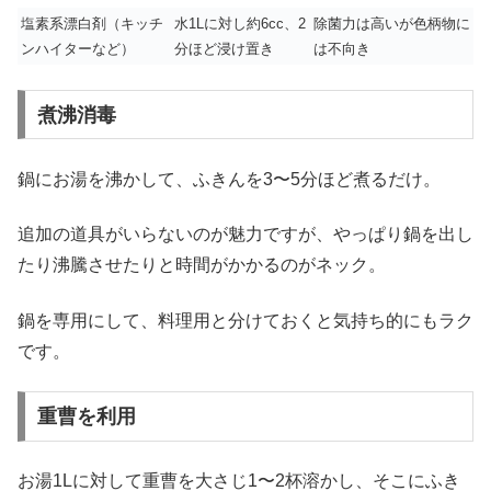
塩素系漂白剤（キッチ
水1Lに対し約6cc、2
除菌力は高いが色柄物に
ンハイターなど）
分ほど浸け置き
は不向き
煮沸消毒
鍋にお湯を沸かして、ふきんを3〜5分ほど煮るだけ。
追加の道具がいらないのが魅力ですが、やっぱり鍋を出し
たり沸騰させたりと時間がかかるのがネック。
鍋を専用にして、料理用と分けておくと気持ち的にもラク
です。
重曹を利用
お湯1Lに対して重曹を大さじ1〜2杯溶かし、そこにふき