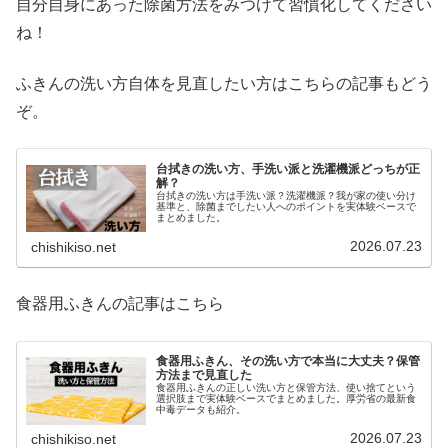
自分自身にあった除菌方法をみつけて習慣化してください
ね！
ふきんの洗い方自体を見直したい方はこちらの記事もどう
ぞ。
台拭きの洗い方、手洗い派と洗濯機派どっちが正
解？
台拭きの洗い方は手洗い派？洗濯機派？我が家の使い分け
基準と、除菌までしたい人へのポイントを実体験ベースで
まとめました。
2026.07.23
chishikiso.net
食器用ふきんの記事はこちら
食器用ふきん、その洗い方で本当に大丈夫？保管
方法まで見直した
食器用ふきんの正しい洗い方と保管方法、使い捨てという
選択肢まで実体験ベースでまとめました。厚労省の最新食
中毒データも紹介。
2026.07.23
chishikiso.net