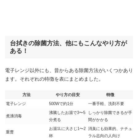
台拭きの除菌方法、他にもこんなやり方が
ある！
電子レンジ以外にも、昔からある除菌方法がいくつかあり
ます。それぞれの特徴を表にまとめました。
方法
やり方の目安
特徴
電子レンジ
500Wで約1分
一番手軽、洗剤不要
沸騰したお湯で3〜5
しっかり除菌できるが手
煮沸消毒
分煮る
間がかかる
お湯1Lに大さじ1〜2
消臭にも効果的、ナチュ
重曹
杯
ラル志向の人向け