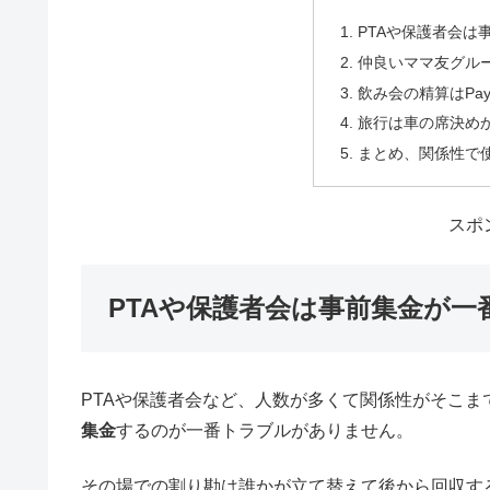
この記事では、関係性・場面別に「うちはこうして
目
PTAや保護者会は
仲良いママ友グル
飲み会の精算はPa
旅行は車の席決め
まとめ、関係性で
スポ