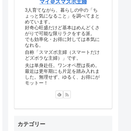
マイ＠スマズボ主婦
3人育てながら、暮らしの中の「ち
ょっと気になること」を調べてまと
めています。
好奇心旺盛だけど基本はめんどくさ
がりで可能な限りラクをする派。
でも効率化・お得に対しては本気に
なれる。
自称「スマズボ主婦（スマートだけ
どズボラな主婦）」です。
夫は単身赴任。ワンオペ歴は長め。
最近は更年期にも片足を踏み入れま
した。無理せず、ゆるく、お得にが
モットー！
カテゴリー