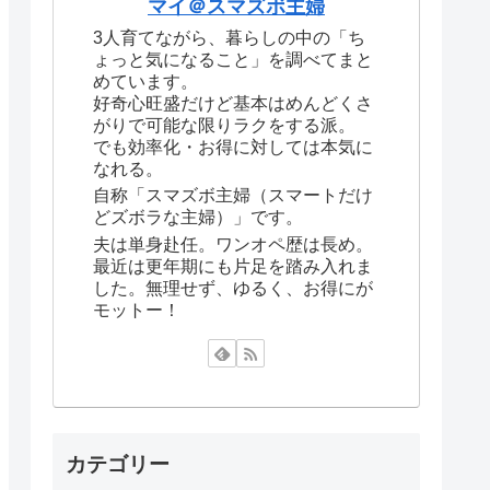
マイ＠スマズボ主婦
3人育てながら、暮らしの中の「ち
ょっと気になること」を調べてまと
めています。
好奇心旺盛だけど基本はめんどくさ
がりで可能な限りラクをする派。
でも効率化・お得に対しては本気に
なれる。
自称「スマズボ主婦（スマートだけ
どズボラな主婦）」です。
夫は単身赴任。ワンオペ歴は長め。
最近は更年期にも片足を踏み入れま
した。無理せず、ゆるく、お得にが
モットー！
カテゴリー