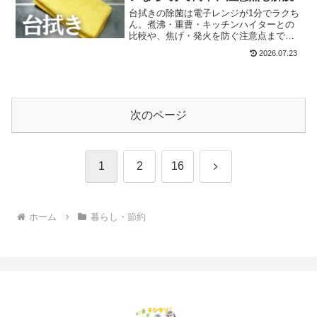
台拭きの除菌は電子レンジが1分でラクち
ん。煮沸・重曹・キッチンハイターとの
比較や、焦げ・発火を防ぐ注意点まで実
体験ベースでまとめました。
2026.07.23
次のページ
次
1
2
16
へ
ホーム
暮らし・節約