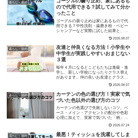
ゴーグルの曇り止め、家にあるも
暮らし・節約
ので代用できる？試してみて分か
ったこと
ゴーグルの曇り止めは家にあるもので代
用できる？中性洗剤・歯磨き粉・ベビー
シャンプーなど実際に試した結果と、使
う前に知っておきたい注意点をまとめま
2026.08.07
した。
友達と仲良くなる方法！小学生や
暮らし・節約
中学生が実践しやすいおまじない
３選
毎年４月になるとこどもたちは進級・進
学し、新しい学校になったりクラス替え
があります。仲の良いお友達とクラスが
離れても、その分新しいお友達ができる
2026.08.07
とはいえ、子供なりに友達できるかな？
と不安もあるようです。そんな時、ちょ
カーテンの色の選び方！実家で気
暮らし・節約
っと心強くなれるおまじな...
づいた色以外の選び方のコツ
カーテンの色選びで失敗しないコツ。ベ
ース・メイン・アクセントの配分や色彩
心理に加えて、実家で気づいた「柄」を
選択肢に入れる工夫も紹介します。
2026.07.24
最悪！ティッシュを洗濯してしま
暮らし・節約