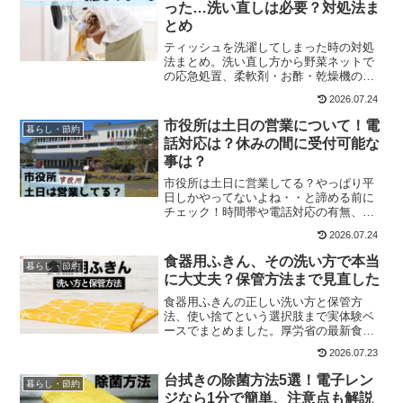
った…洗い直しは必要？対処法ま
とめ
ティッシュを洗濯してしまった時の対処
法まとめ。洗い直し方から野菜ネットで
の応急処置、柔軟剤・お酢・乾燥機の使
い分けまで実体験ベースで紹介します。
2026.07.24
市役所は土日の営業について！電
暮らし・節約
話対応は？休みの間に受付可能な
事は？
市役所は土日に営業してる？やっぱり平
日しかやってないよね・・と諦める前に
チェック！時間帯や電話対応の有無、ど
うしてもいけない時はどうしたらいいの
2026.07.24
か？などまとめました。
食器用ふきん、その洗い方で本当
暮らし・節約
に大丈夫？保管方法まで見直した
食器用ふきんの正しい洗い方と保管方
法、使い捨てという選択肢まで実体験ベ
ースでまとめました。厚労省の最新食中
毒データも紹介。
2026.07.23
台拭きの除菌方法5選！電子レン
暮らし・節約
ジなら1分で簡単、注意点も解説