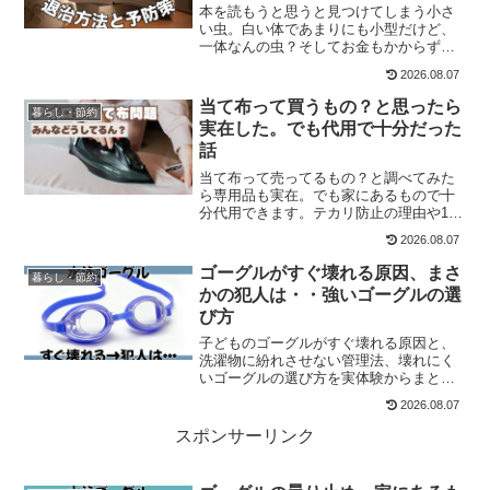
本を読もうと思うと見つけてしまう小さ
い虫。白い体であまりにも小型だけど、
一体なんの虫？そしてお金もかからず手
軽だけど確実に退治する方法とは？今後
2026.08.07
小さい白い虫が繁殖しないための予防方
法も！
当て布って買うもの？と思ったら
暮らし・節約
実在した。でも代用で十分だった
話
当て布って売ってるもの？と調べてみた
ら専用品も実在。でも家にあるもので十
分代用できます。テカリ防止の理由や100
均情報もまとめました。
2026.08.07
ゴーグルがすぐ壊れる原因、まさ
暮らし・節約
かの犯人は・・強いゴーグルの選
び方
子どものゴーグルがすぐ壊れる原因と、
洗濯物に紛れさせない管理法、壊れにく
いゴーグルの選び方を実体験からまとめ
ました。
2026.08.07
スポンサーリンク