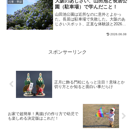
大阪のあじさい、山田池と長居公
行事・季節
こで！お正月といえば「凧...
園（駐車場）で学んだこと！
山田池公園は近所なのに意外とよかっ
た。長居は駐車場で失敗した。大阪のあ
じさいスポット、正直な体験談と2026年
最新情報をまとめました。
2026.06.08
スポンサーリンク
正月に飾る門松にもっと注目！意味とか
切り方とか知ると面白い事だらけ
お家で超簡単！凧揚げの作り方で幼児で
も楽しめる決定版はこれだ！