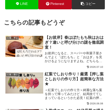
LINE
Pinterest
コピー
こちらの記事もどうぞ
【お彼岸】春はぼたもち秋はおは
行事・季節
ぎ？違いと呼び分けの謎を徹底調
査！
お彼岸になると、スーパーや和菓子屋さ
んでよく「ぼたもち」と「おはぎ」を見
かけるようになりますよね。どちらも、
もち米とうるち米を混ぜて炊いたものを
2026.07.10
丸め、あんこやきなこで包んだ和菓子で
すが、この二つ、どう違うのでしょう
紅葉でしおり作り！厳選【押し葉
行事・季節
か？先日、お店でおはぎを買...
としおりの作り方】超簡単な方法
★
＜紅葉でしおりの作り方＞綺麗な落ち葉
を持って帰ってみたけど、結局捨ててし
まっているというかた必見！紅葉の押し
葉の簡単な作り方としおりの簡単な作り
2026.06.08
方を紹介します！