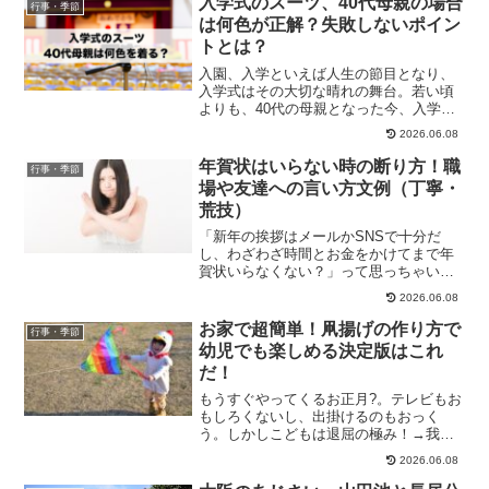
入学式のスーツ、40代母親の場合
行事・季節
は何色が正解？失敗しないポイン
トとは？
入園、入学といえば人生の節目となり、
入学式はその大切な晴れの舞台。若い頃
よりも、40代の母親となった今、入学式
のスーツについて、色々悩みが深まって
2026.06.08
きました。体型が変わってきて、年齢も
重ねてきたので、今の自分にとってでき
年賀状はいらない時の断り方！職
行事・季節
るだけ上品で好印象な装...
場や友達への言い方文例（丁寧・
荒技）
「新年の挨拶はメールかSNSで十分だ
し、わざわざ時間とお金をかけてまで年
賀状いらなくない？」って思っちゃいま
せんか？職場や何年か送っていない友達
2026.06.08
にも無理やり送ってる感満載・・年賀状
って作るのにお金もかかるし何より面倒
お家で超簡単！凧揚げの作り方で
行事・季節
に感じちゃいます。でも相...
幼児でも楽しめる決定版はこれ
だ！
もうすぐやってくるお正月?。テレビもお
もしろくないし、出掛けるのもおっく
う。しかしこどもは退屈の極み！→我が
家ではこんな状態の子供を「おたいくつ
2026.06.08
様」と呼びます。と、なれば当然そこで
お父さんの出番になるわけです（笑）そ