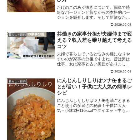
たけのこのあく抜きについて、簡単で時
短なバージョンと昔ながらの本格的バー
ジョンを紹介します。そして新鮮なたけ
のこの見分けかかたについても詳しく説
2026.06.08
明します！
共働きの家事分担が夫婦仲まで変
暮らし・節約
える？収入差を乗り越えて考える
コツ
夫婦で暮らしていると悩みの種になりや
すいのが家事の分担ですよね。昔は男は
仕事、女は家事と古い風習がありました
が、今はどちらも働くことが多いし、我
2026.06.08
が家でもそうです。どちらもが働くよう
になった今、これまでの感覚では当然負
にんじんしりしりはツナ缶まるご
暮らし・節約
担が大きくなってしまいま...
とが旨い！子供に大人気の簡単レ
シピ
にんじんしりしりはツナ缶を油ごとまる
ごと使うのが旨さの秘訣！子供に大人
気・小鉢1杯116kcalでダイエット中も安
心・作り置きOKのお弁当おかずにも。簡
単レシピを写真付きで紹介。