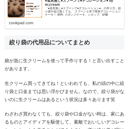
●道具無し●スプーンで●デコレーション● by
m;cream
「●道具無し●スプーンで●デコレーション●」の作り方。絞
り袋や金口無くても、 スプーン２本で簡単デコレーション
ケーキ！ 材料: スポンジケーキ、シロップ、砂糖
cookpad.com
絞り袋の代用品についてまとめ
娘が急に生クリームを使って手作りする！と言い出すこと
があります。
生クリーム買ってきてね！といわれても、私の頭の中に絞
り袋と口金までは思い浮かびません。なので、絞り袋がな
いのに生クリームはあるという状況は多々あります笑
わざわざ買わなくても、絞り袋や口金がない時は、家にあ
るものとアイディアを駆使して、素敵でおいしいデコレー