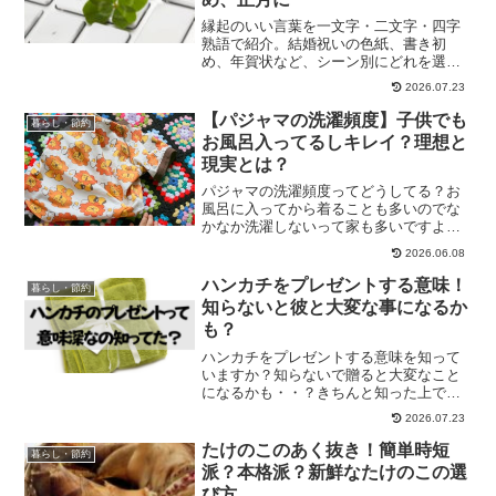
縁起のいい言葉を一文字・二文字・四字
熟語で紹介。結婚祝いの色紙、書き初
め、年賀状など、シーン別にどれを選ぶ
といいかもまとめました。
2026.07.23
【パジャマの洗濯頻度】子供でも
暮らし・節約
お風呂入ってるしキレイ？理想と
現実とは？
パジャマの洗濯頻度ってどうしてる？お
風呂に入ってから着ることも多いのでな
かなか洗濯しないって家も多いですよ
ね？私もそんな感覚だったのですが、毎
2026.06.08
日洗うよって意見も多々ありました。そ
こで改めてどれくらいの頻度で洗濯をす
ハンカチをプレゼントする意味！
暮らし・節約
べきか？を考えてみました。
知らないと彼と大変な事になるか
も？
ハンカチをプレゼントする意味を知って
いますか？知らないで贈ると大変なこと
になるかも・・？きちんと知った上で、
選んであげると大丈夫！そのポイント
2026.07.23
と、色による違い、海外での考え方もお
伝えします。
たけのこのあく抜き！簡単時短
暮らし・節約
派？本格派？新鮮なたけのこの選
び方