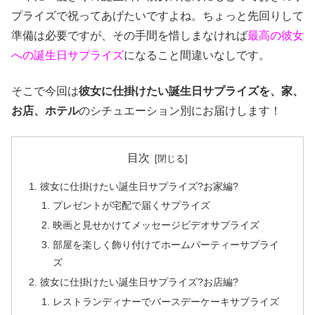
プライズで祝ってあげたいですよね。ちょっと先回りして
準備は必要ですが、その手間を惜しまなければ
最高の彼女
への誕生日サプライズ
になること間違いなしです。
そこで今回は
彼女に仕掛けたい誕生日サプライズを、家、
お店、ホテル
のシチュエーション別にお届けします！
目次
彼女に仕掛けたい誕生日サプライズ?お家編?
プレゼントが宅配で届くサプライズ
映画と見せかけてメッセージビデオサプライズ
部屋を楽しく飾り付けてホームパーティーサプライ
ズ
彼女に仕掛けたい誕生日サプライズ?お店編?
レストランディナーでバースデーケーキサプライズ