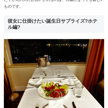
ものです。
彼女に仕掛けたい誕生日サプライズ?ホテ
ル編?