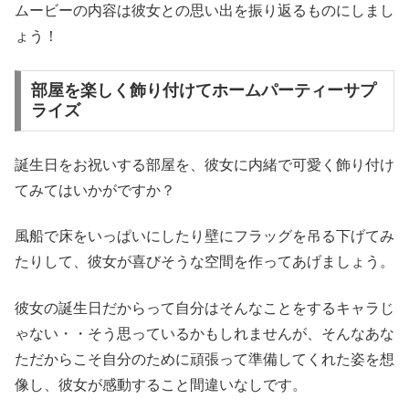
ムービーの内容は彼女との思い出を振り返るものにしまし
ょう！
部屋を楽しく飾り付けてホームパーティーサプ
ライズ
誕生日をお祝いする部屋を、彼女に内緒で可愛く飾り付け
てみてはいかがですか？
風船で床をいっぱいにしたり壁にフラッグを吊る下げてみ
たりして、彼女が喜びそうな空間を作ってあげましょう。
彼女の誕生日だからって自分はそんなことをするキャラじ
ゃない・・そう思っているかもしれませんが、そんなあな
ただからこそ自分のために頑張って準備してくれた姿を想
像し、彼女が感動すること間違いなしです。