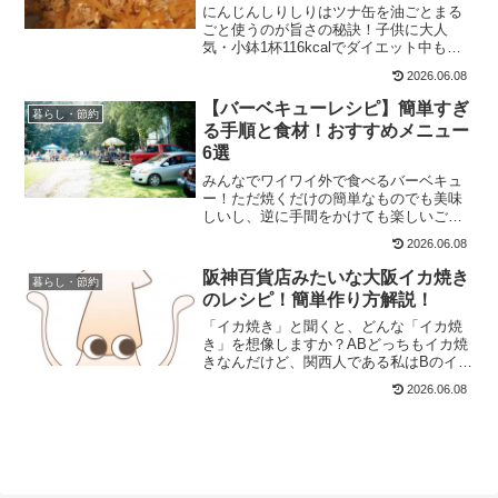
にんじんしりしりはツナ缶を油ごとまる
ごと使うのが旨さの秘訣！子供に大人
気・小鉢1杯116kcalでダイエット中も安
心・作り置きOKのお弁当おかずにも。簡
2026.06.08
単レシピを写真付きで紹介。
【バーベキューレシピ】簡単すぎ
暮らし・節約
る手順と食材！おすすめメニュー
6選
みんなでワイワイ外で食べるバーベキュ
ー！ただ焼くだけの簡単なものでも美味
しいし、逆に手間をかけても楽しいご飯
の時間になると思います。私はよく妹家
2026.06.08
族や実家の父や母と一緒にキャンプをし
たり、バーベキューをしたりするのです
阪神百貨店みたいな大阪イカ焼き
暮らし・節約
が、さっと食べられる手間...
のレシピ！簡単作り方解説！
「イカ焼き」と聞くと、どんな「イカ焼
き」を想像しますか？ABどっちもイカ焼
きなんだけど、関西人である私はBのイカ
焼きを想像します。大阪では梅田にある
2026.06.08
阪神百貨店のイカ焼きがとても有名で
す。ここのイカ焼きは行列ができるほ
ど。お値段も安く、行列が...