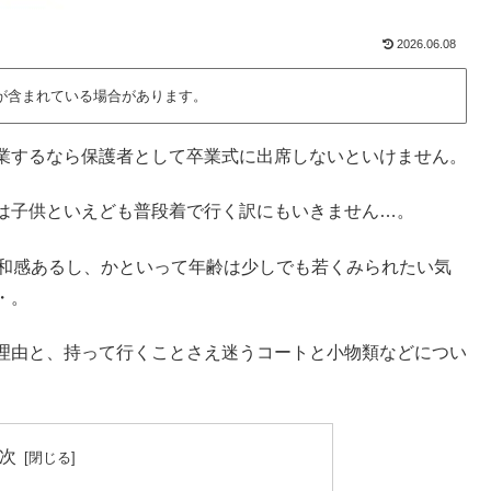
2026.06.08
が含まれている場合があります。
業するなら保護者として卒業式に出席しないといけません。
は子供といえども普段着で行く訳にもいきません…。
違和感あるし、かといって年齢は少しでも若くみられたい気
・。
理由と、持って行くことさえ迷うコートと小物類などについ
次