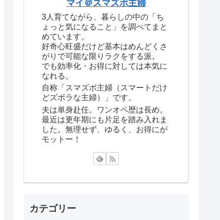
マイ＠スマズボ主婦
3人育てながら、暮らしの中の「ち
ょっと気になること」を調べてまと
めています。
好奇心旺盛だけど基本はめんどくさ
がりで可能な限りラクをする派。
でも効率化・お得に対しては本気に
なれる。
自称「スマズボ主婦（スマートだけ
どズボラな主婦）」です。
夫は単身赴任。ワンオペ歴は長め。
最近は更年期にも片足を踏み入れま
した。無理せず、ゆるく、お得にが
モットー！
カテゴリー