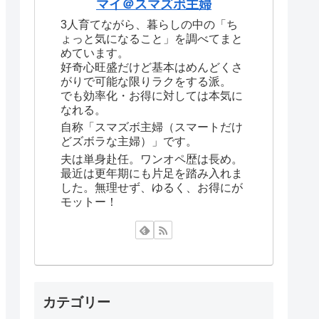
マイ＠スマズボ主婦
3人育てながら、暮らしの中の「ち
ょっと気になること」を調べてまと
めています。
好奇心旺盛だけど基本はめんどくさ
がりで可能な限りラクをする派。
でも効率化・お得に対しては本気に
なれる。
自称「スマズボ主婦（スマートだけ
どズボラな主婦）」です。
夫は単身赴任。ワンオペ歴は長め。
最近は更年期にも片足を踏み入れま
した。無理せず、ゆるく、お得にが
モットー！
カテゴリー