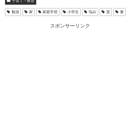
子育て・教育
勉強
家
家庭学習
小学生
悩み
質
量
スポンサーリンク