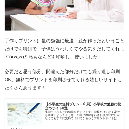
手作りプリントは量の勉強に最適！親が作ったということ
だけでも特別で、子供はうれしくてやる気をだしてくれま
す(●>ω<)ﾉﾞ私もなんども印刷し、使いました！
必要だと思う部分、間違えた部分だけでも繰り返し印刷
OK。無料でプリントを印刷させてくれる嬉しいサイトも
たくさんあります！
【小学生の無料プリント印刷】小学校の勉強に役
立つサイト8選
小学生になるとお勉強が始まります。学校だけでなく家で
も勉強しよう！そう思った時に教材をわざわざ買いに行か
なくてもすぐに無料で印刷できちゃうプリントサイトはあ
りがたいですよね。学校から持ち帰ったプリントは書き込
みがたくさんしてあるし、買いに行...