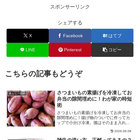
スポンサーリンク
シェアする
X
Facebook
はてブ
LINE
Pinterest
コピー
こちらの記事もどうぞ
さつまいもの素揚げを冷凍してお
暮らし・節約
弁当の隙間埋めに！わが家の時短
術
さつまいもの素揚げを冷凍してお弁当の
隙間埋めに！揚げ物のついでに作ってカ
ップで小分け冷凍。搐はそのまま入れる
だけの時短術を紹介します。
2026.06.08