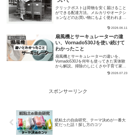
ついて
クリックポストは荷物を安く届けること
ができる配達方法。メルカリやオークシ
ョンなどのお買い物にもよく使われま
す。でも値段だけではなく、配達日数も
気になるところだと思います。それか
2026.06.11
ら、土曜日と日曜日と祝日について、配
扇風機とサーキュレーターの違
達はあるのか？ということ。自...
暮らし・節約
い、Vornado530Jを使い続けて
わかったこと
扇風機とサーキュレーターの違いを、
Vornado530Jを何年も使ってきた実体験
から解説。掃除のしにくさや子育て家庭
での使い分けもリアルに紹介
2026.07.23
スポンサーリンク
紙粘土の自由研究、テーマ決めが一番大
変だった話！探し方のコツ