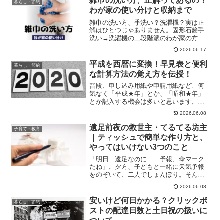
雑巾の洗い方、正解ってあるの？
暮らし・節約
わが家の使い分けと収納まで
雑巾の洗い方、手洗い？洗濯機？実は正
解はひとつじゃありません。固形石鹸手
洗い→洗濯機の二段階派のわが家の方法
と、用途別の使い分け・収納アイデアを
2026.06.17
まとめました。
平成を西暦に変換！早見表と便利
暮らし・節約
な計算方法の覚え方を伝授！
普段、申し込み用紙や申請用紙など、何
気なく「平成★年」とか、「昭和★年」
とか記入する機会は多いと思います。で
も、たまに「西暦」で書かなくてはいけ
2026.06.08
ない時、ありません？？「げっ！平成４
年って西暦でいうと何年だったか
遠足前夜の救世主・てるてる坊主
子育て・教育
な・・」自分の誕生日ならわかる...
｜ティッシュで簡単な作り方と、
やってはいけない3つのこと
「明日、遠足なのに……予報、傘マーク
だね」。夕方、子どもと一緒に天気予報
をのぞいて、二人でしょんぼり。そんな
経験のあるお母さん、多いのではないで
2026.06.08
しょうか。うちは3人いるので、誰かは大
事な日に雨に泣かされることもありまし
安いけど何日かかる？クリックポ
暮らし・節約
た。運動会に遠足、社会...
ストの配達日数と土日祝の扱いに