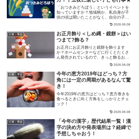
「おつきみどろぼう」というイベントを
知っていますか？地域柄か、私自身が子
供の頃は聞いたことがなく、自分の子ど
もが生まれてから知りました。子供が楽
2026.06.08
しめるイベントなので、9月の行事として
や、十五夜のお月見の日に楽しい時間が
お正月飾り＜しめ縄・鏡餅＞はい
行事・季節
過ごせるよう、ぜひ参考...
つまて?飾る？
お正月にお正月飾りと鏡餅を飾ります
か？ホームセンターなどに行くとたくさ
ん発売されているので、きっと飾るお家
も多いと思います。ですが、お正月飾り
2026.06.08
と鏡餅はいったいいつまで飾るのでしょ
う。知っているようで正確には知らない
今年の恵方2019年はどっち？方
行事・季節
方もいらっしゃるのではない...
角には一定の周期があるなんて驚
き！
今年2019年の恵方はどっち？恵方巻きを
食べるときに向く方角をしっかりとチェ
ック！
2026.06.08
「今年の漢字」歴代結果一覧！漢
行事・季節
字の決め方や発表場所は？経緯で
予想しちゃおう！