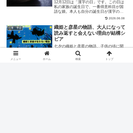
12月12日は「漢字の日」です。この日は
私の家族の誕生日で、一番得意科目が国
語な娘。本人も自分の誕生日が漢字の日
と知り嬉しそうでした。さらにちょうど
2026.06.08
ここ数年、漢字検定を受けるようにもな
りました。今年は何かな？というワクワ
織姫と彦星の物語、大人になって
行事・季節
クと同時に、これまで...
読み返すと会えない理由が結構シ
ビア
七夕の織姫と彦星の物語、子供の頃に聞
いた話を大人になって読み返すと、会え
ない理由が思った以上にシビアでした。
メニュー
ホーム
検索
トップ
物語のあらすじから、夫婦だったという
2026.06.18
事実、天文学的な距離まで、知って驚い
たことをまとめました。
スポンサーリンク