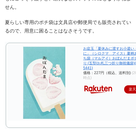
せん。
夏らしい専用のポチ袋は文具店や郵便局でも販売されてい
るので、用意に困ることはなさそうです。
お盆玉「夏休みに渡すお小遣い
に」（シロクマ アイス）夏柄
ち袋（マルアイ）おぼんだまポ
り (五型/お札三つ折り御祝儀袋)
5441)
価格：227円（税込、送料別)
(2
時点)
楽