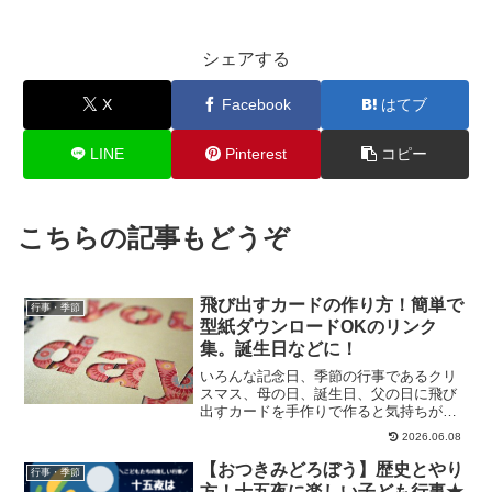
シェアする
X
Facebook
はてブ
LINE
Pinterest
コピー
こちらの記事もどうぞ
飛び出すカードの作り方！簡単で
行事・季節
型紙ダウンロードOKのリンク
集。誕生日などに！
いろんな記念日、季節の行事であるクリ
スマス、母の日、誕生日、父の日に飛び
出すカードを手作りで作ると気持ちがし
っかり伝わります！普通の手作りカード
2026.06.08
でももちろん嬉しいのですが、飛び出す
仕掛けがしてあると、びっくりと同時に
【おつきみどろぼう】歴史とやり
行事・季節
もっと喜ばれ満足してもら...
方！十五夜に楽しい子ども行事★