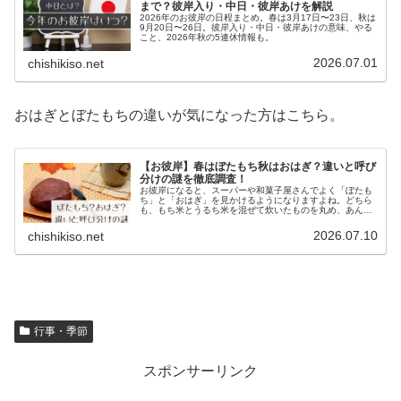
まで？彼岸入り・中日・彼岸あけを解説
2026年のお彼岸の日程まとめ。春は3月17日〜23日、秋は
9月20日〜26日。彼岸入り・中日・彼岸あけの意味、やる
こと、2026年秋の5連休情報も。
2026.07.01
chishikiso.net
おはぎとぼたもちの違いが気になった方はこちら。
【お彼岸】春はぼたもち秋はおはぎ？違いと呼び
分けの謎を徹底調査！
お彼岸になると、スーパーや和菓子屋さんでよく「ぼたも
ち」と「おはぎ」を見かけるようになりますよね。どちら
も、もち米とうるち米を混ぜて炊いたものを丸め、あんこ
やきなこで包んだ和菓子ですが、この二つ、どう違うので
しょうか？先日、お店でおはぎを買...
2026.07.10
chishikiso.net
行事・季節
スポンサーリンク