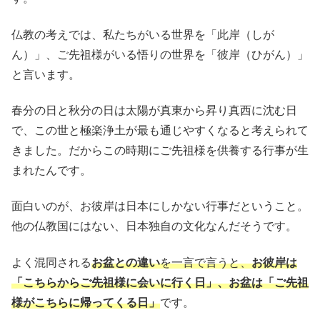
仏教の考えでは、私たちがいる世界を「此岸（しが
ん）」、ご先祖様がいる悟りの世界を「彼岸（ひがん）」
と言います。
春分の日と秋分の日は太陽が真東から昇り真西に沈む日
で、この世と極楽浄土が最も通じやすくなると考えられて
きました。だからこの時期にご先祖様を供養する行事が生
まれたんです。
面白いのが、お彼岸は日本にしかない行事だということ。
他の仏教国にはない、日本独自の文化なんだそうです。
よく混同される
お盆との違い
を一言で言うと、
お彼岸は
「こちらからご先祖様に会いに行く日」、お盆は「ご先祖
様がこちらに帰ってくる日」
です。