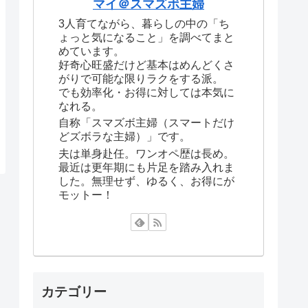
マイ＠スマズボ主婦
3人育てながら、暮らしの中の「ち
ょっと気になること」を調べてまと
めています。
好奇心旺盛だけど基本はめんどくさ
がりで可能な限りラクをする派。
でも効率化・お得に対しては本気に
なれる。
自称「スマズボ主婦（スマートだけ
どズボラな主婦）」です。
夫は単身赴任。ワンオペ歴は長め。
最近は更年期にも片足を踏み入れま
した。無理せず、ゆるく、お得にが
モットー！
カテゴリー