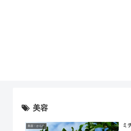
美容
ミ
美容・からだ