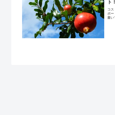
ト
コス
ポー
書い