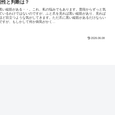
能性と判断は？
黒い縦筋がある・・。これ、私の悩みでもあります。普段からずっと気
ているわけではないのですが、ふと爪を見れば黒い縦筋があり、見れば
ほど目立つような気がしてきます。ただ爪に黒い縦筋があるだけならい
ですが、もしかして何か病気がかく...
2026.06.08