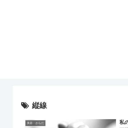
縦線
私
美容・からだ