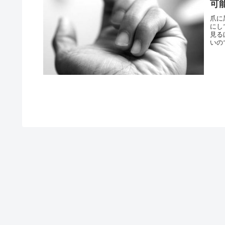
可
爪に
にし
見る
いの