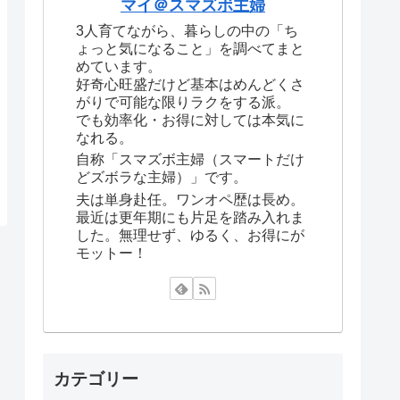
マイ＠スマズボ主婦
3人育てながら、暮らしの中の「ち
ょっと気になること」を調べてまと
めています。
好奇心旺盛だけど基本はめんどくさ
がりで可能な限りラクをする派。
でも効率化・お得に対しては本気に
なれる。
自称「スマズボ主婦（スマートだけ
どズボラな主婦）」です。
夫は単身赴任。ワンオペ歴は長め。
最近は更年期にも片足を踏み入れま
した。無理せず、ゆるく、お得にが
モットー！
カテゴリー