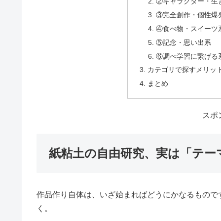
紙粘土の自由研究、実
テーマが決まらない時
①作った後も使える
②キャラクター・生
③完全創作・個性爆
④食べ物・スイーツ
⑤記念・思い出系
⑥調べ学習に繋げる
カテゴリで探すメリッ
まとめ
スポ