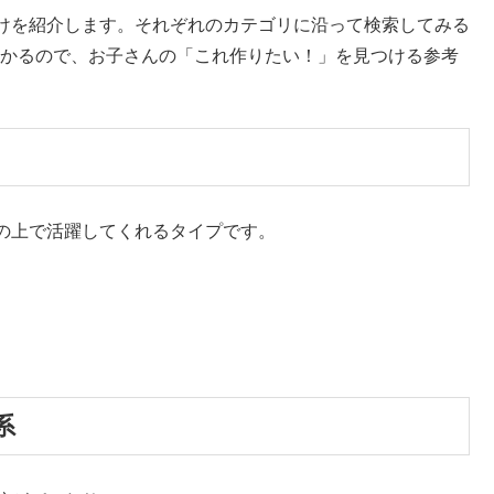
れは？と提案しても「うーん」しか返ってこない。そうこう
ちが焦ってくる。工作が苦手というより、単純に「決める」
に大きなカテゴリだけ決めてしまう」というやり方でした。
系がいい？ それとも生き物系がいい？」くらいの大きな括
んです。
ンサーリンク