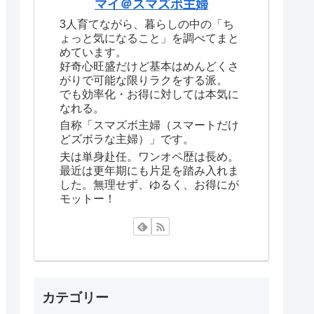
マイ＠スマズボ主婦
3人育てながら、暮らしの中の「ち
ょっと気になること」を調べてまと
めています。
好奇心旺盛だけど基本はめんどくさ
がりで可能な限りラクをする派。
でも効率化・お得に対しては本気に
なれる。
自称「スマズボ主婦（スマートだけ
どズボラな主婦）」です。
夫は単身赴任。ワンオペ歴は長め。
最近は更年期にも片足を踏み入れま
した。無理せず、ゆるく、お得にが
モットー！
カテゴリー