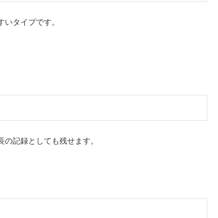
系
統がぴったり。